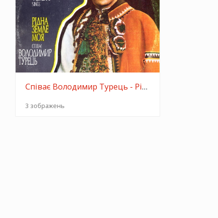
Співає Володимир Турець - Рідна земле моя
3 зображень